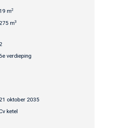
2
19 m
3
275 m
2
6e verdieping
21 oktober 2035
Cv ketel