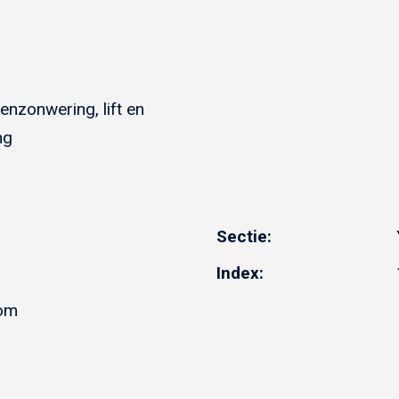
tenzonwering, lift en
ng
Sectie:
Index:
dom