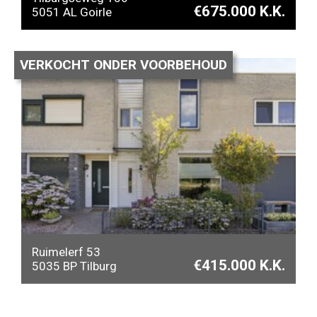
€
675.000 K.K.
5051 AL
Goirle
124m
4
1
2
VERKOCHT ONDER VOORBEHOUD
Ruimelerf 53
€
415.000 K.K.
5035 BP
Tilburg
100m
3
1
2