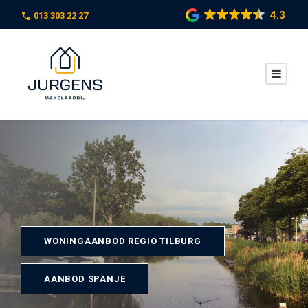
4.3
013 303 22 27
WONINGAANBOD REGIO TILBURG
AANBOD SPANJE