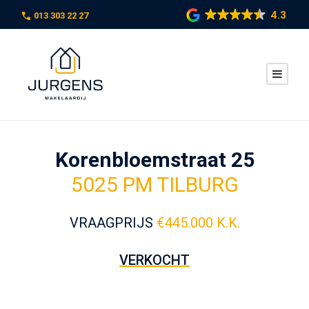
4.3
013 303 22 27
Korenbloemstraat 25
5025 PM TILBURG
VRAAGPRIJS
€
445.000 K.K.
VERKOCHT