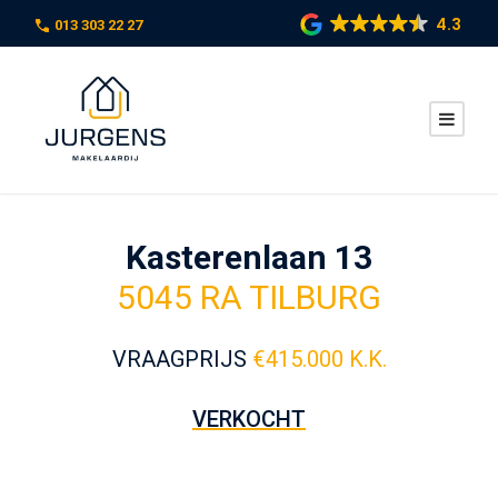
4.3
013 303 22 27
Kasterenlaan 13
5045 RA TILBURG
VRAAGPRIJS
€
415.000 K.K.
VERKOCHT