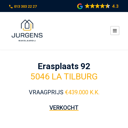
4.3
013 303 22 27
Erasplaats 92
5046 LA TILBURG
VRAAGPRIJS
€
439.000 K.K.
VERKOCHT