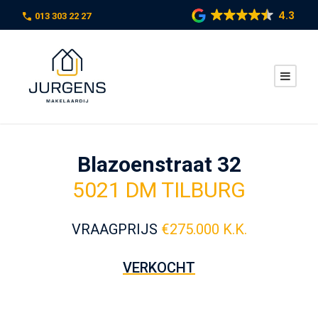
4.3
013 303 22 27
Blazoenstraat 32
5021 DM TILBURG
VRAAGPRIJS
€
275.000 K.K.
VERKOCHT