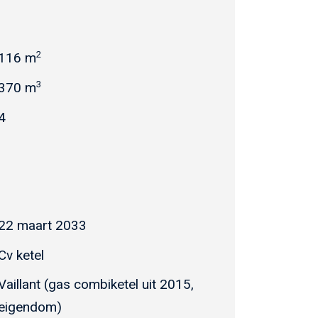
2
116 m
3
370 m
4
22 maart 2033
Cv ketel
Vaillant (gas combiketel uit 2015,
eigendom)