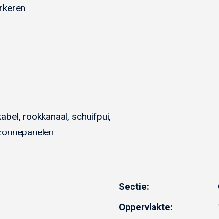
rkeren
 kabel, rookkanaal, schuifpui,
zonnepanelen
Sectie:
Oppervlakte: