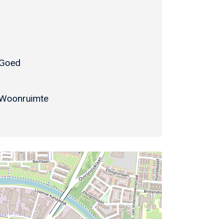
Goed
Woonruimte