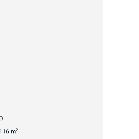
O
2
116 m