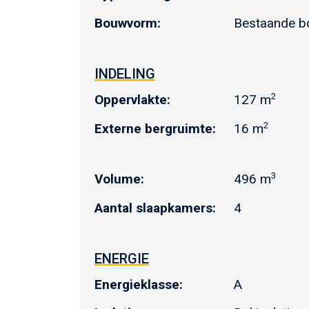
Bouwvorm:
Bestaande 
INDELING
2
Oppervlakte:
127 m
2
Externe bergruimte:
16 m
3
Volume:
496 m
Aantal slaapkamers:
4
ENERGIE
Energieklasse:
A