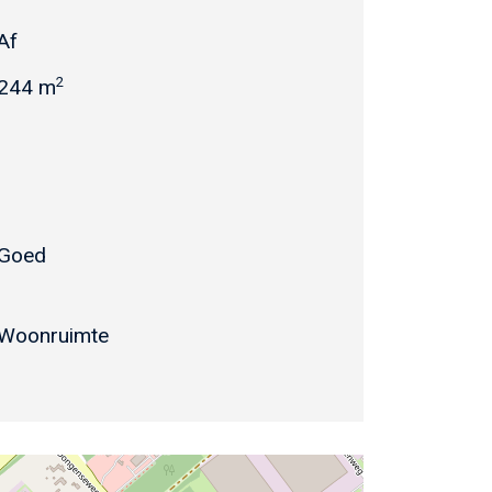
Af
2
244 m
Goed
Woonruimte