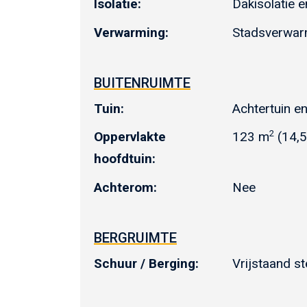
Isolatie:
Dakisolatie 
Verwarming:
Stadsverwar
BUITENRUIMTE
Tuin:
Achtertuin en
2
Oppervlakte
123 m
(14,5
hoofdtuin:
Achterom:
Nee
BERGRUIMTE
Schuur / Berging:
Vrijstaand s