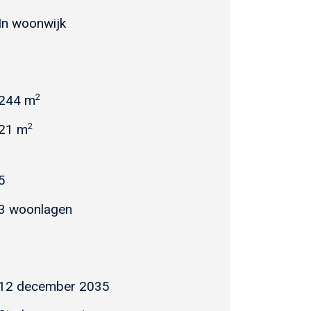
In woonwijk
2
244 m
2
21 m
5
3 woonlagen
12 december 2035