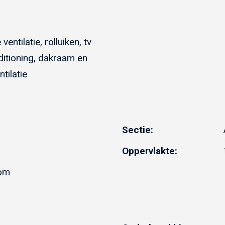
entilatie, rolluiken, tv
ditioning, dakraam en
ntilatie
Sectie:
Oppervlakte:
dom