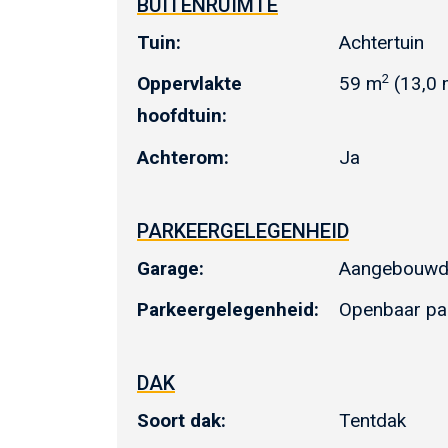
BUITENRUIMTE
Tuin:
Achtertuin
2
Oppervlakte
59 m
(13,0 
hoofdtuin:
Achterom:
Ja
PARKEERGELEGENHEID
Garage:
Aangebouwd 
Parkeergelegenheid:
Openbaar par
DAK
Soort dak:
Tentdak