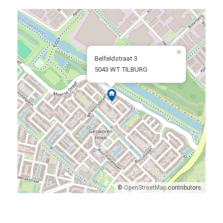
Belfeldstraat 3
5043 WT TILBURG
©
OpenStreetMap
contributors.