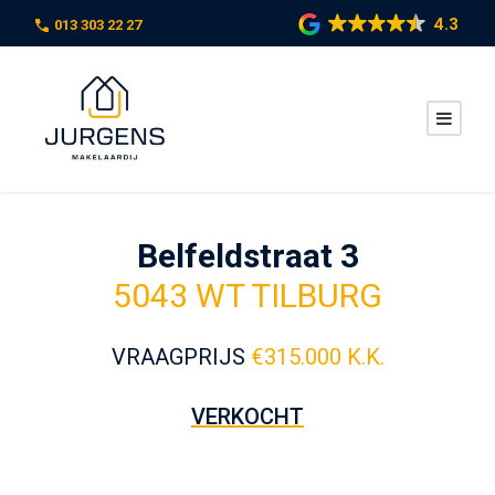
4.3
013 303 22 27
Belfeldstraat 3
5043 WT TILBURG
VRAAGPRIJS
€
315.000 K.K.
VERKOCHT