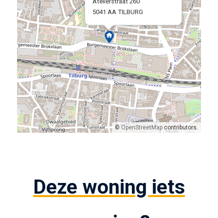
Atelierstraat 260
5041 AA TILBURG
©
OpenStreetMap
contributors.
Deze woning iets